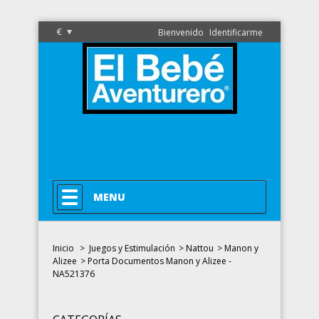
€
Bienvenido
Identificarme
MENU
Inicio
>
Juegos y Estimulación
>
Nattou
>
Manon y
Alizee
>
Porta Documentos Manon y Alizee -
NA521376