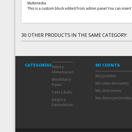
Multimedia
This is a custom block edited from admin panel.You can insert
30 OTHER PRODUCTS IN THE SAME CATEGORY:
CATEGORÍAS
MI CUENTA
Salud y
Alimentación
Mis pedidos
Movilidad y
Mis vales descuento
Paseo
Mis direcciones
Casa y Baño
Mis datos personales
Juegos y
Estimulación
SOFT PACK GRIS - NEGRO -...
SOFT PACK GRIS