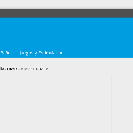
 Baño
Juegos y Estimulación
illa - Fucsia - MIMS1101-02HM