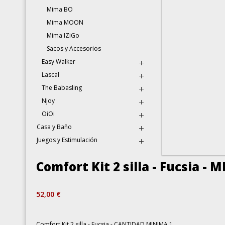
Mima BO
Mima MOON
Mima IZiGo
Sacos y Accesorios
Easy Walker
Lascal
The Babasling
Njoy
OiOi
Casa y Baño
Juegos y Estimulación
Comfort Kit 2 silla - Fucsia 
52,00 €
Comfort Kit 2 silla - Fucsia - CANTIDAD MINIMA 1