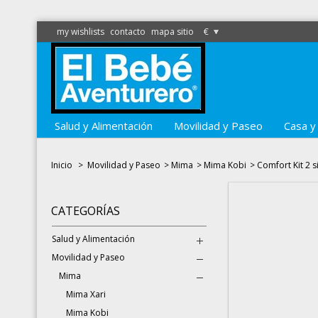
my wishlists
contacto
mapa sitio
€
Salud y Alimentación
Movilidad y Paseo
Casa y
Inicio
>
Movilidad y Paseo
>
Mima
>
Mima Kobi
>
Comfort Kit 2 s
CATEGORÍAS
Salud y Alimentación
Movilidad y Paseo
Mima
Mima Xari
Mima Kobi