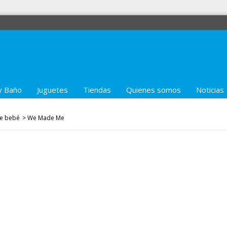
y Baño
Juguetes
Tiendas
Quienes somos
Noticias
de bebé
>
We Made Me