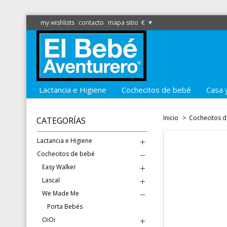
my wishlists
contacto
mapa sitio
€
Lactancia e Higiene
Cochecitos de bebé
Casa 
Inicio
>
Cochecitos 
CATEGORÍAS
Lactancia e Higiene
Cochecitos de bebé
Easy Walker
Lascal
We Made Me
Porta Bebés
OiOi