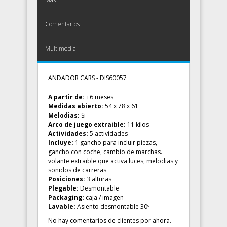
Comentarios
Multimedia
ANDADOR CARS - DIS60057
A partir de:
+6 meses
Medidas abierto:
54 x 78 x 61
Melodias:
Si
Arco de juego extraible:
11 kilos
Actividades:
5 actividades
Incluye:
1 gancho para incluir piezas,
gancho con coche, cambio de marchas.
volante extraible que activa luces, melodias y
sonidos de carreras
Posiciones:
3 alturas
Plegable:
Desmontable
Packaging:
caja / imagen
Lavable:
Asiento desmontable 30º
No hay comentarios de clientes por ahora.