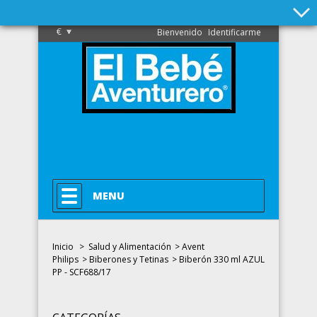
€
Bienvenido
Identificarme
MENU
Inicio
>
Salud y Alimentación
>
Avent
Philips
>
Biberones y Tetinas
>
Biberón 330 ml AZUL
PP - SCF688/17