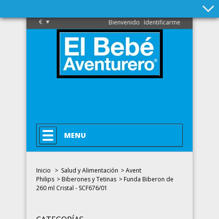
€
Bienvenido
Identificarme
MENU
Inicio
>
Salud y Alimentación
>
Avent
Philips
>
Biberones y Tetinas
>
Funda Biberon de
260 ml Cristal - SCF676/01