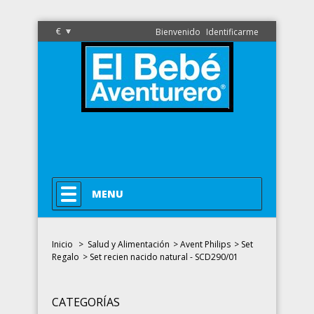
€
Bienvenido
Identificarme
MENU
Inicio
>
Salud y Alimentación
>
Avent Philips
>
Set
Regalo
>
Set recien nacido natural - SCD290/01
CATEGORÍAS