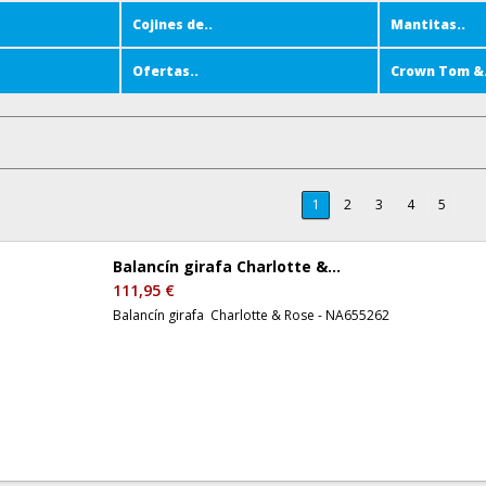
Cojines de..
Mantitas..
Ofertas..
Crown Tom &.
1
2
3
4
5
Balancín girafa Charlotte &...
111,95 €
Balancín girafa Charlotte & Rose - NA655262