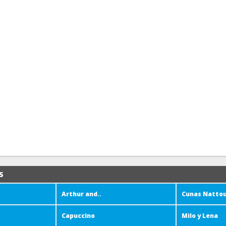
S
Arthur and..
Cunas Natto
Capuccino
Milo y Lena