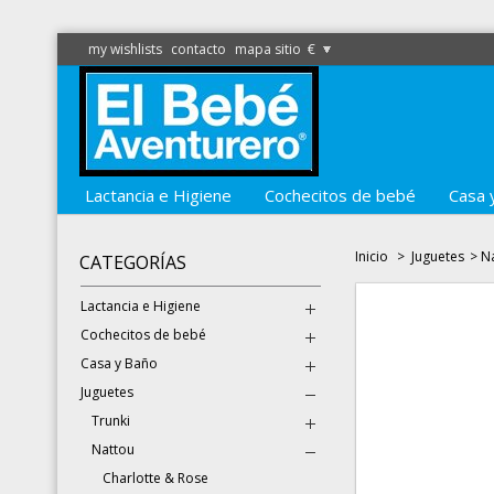
my wishlists
contacto
mapa sitio
€
Lactancia e Higiene
Cochecitos de bebé
Casa 
Inicio
>
Juguetes
>
N
CATEGORÍAS
Lactancia e Higiene
Cochecitos de bebé
Casa y Baño
Juguetes
Trunki
Nattou
Charlotte & Rose