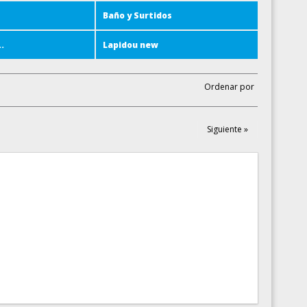
Baño y Surtidos
.
Lapidou new
Ordenar por
Siguiente »