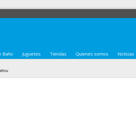
y Baño
Juguetes
Tiendas
Quienes somos
Noticias
attou