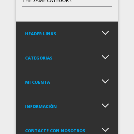
THE SAME CATEGORY:
HEADER LINKS
CATEGORÍAS
MI CUENTA
GIGGABLES - HAB9100
INFORMACIÓN
CONTACTE CON NOSOTROS