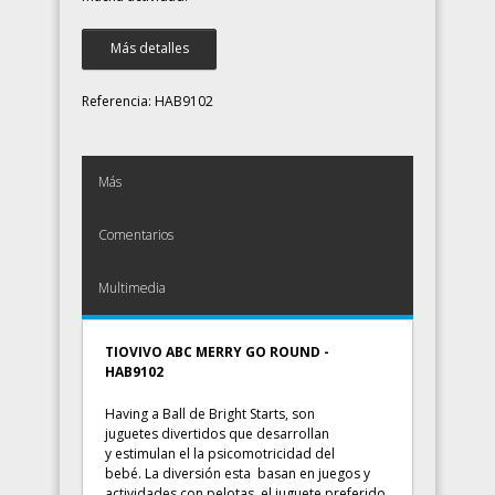
Más detalles
Referencia:
HAB9102
Más
Comentarios
Multimedia
TIOVIVO ABC MERRY GO ROUND -
HAB9102
Having a Ball de Bright Starts, son
juguetes divertidos que desarrollan
y estimulan el la psicomotricidad del
bebé. La diversión esta basan en juegos y
actividades con pelotas, el juguete preferido